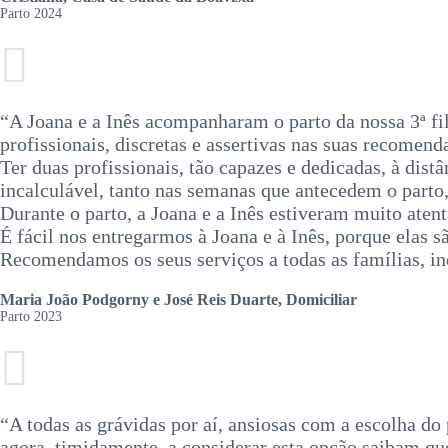
Parto 2024
“A Joana e a Inês acompanharam o parto da nossa 3ª fi
profissionais, discretas e assertivas nas suas recomen
Ter duas profissionais, tão capazes e dedicadas, à di
incalculável, tanto nas semanas que antecedem o parto
Durante o parto, a Joana e a Inês estiveram muito aten
É fácil nos entregarmos à Joana e à Inês, porque elas
Recomendamos os seus serviços a todas as famílias, i
Maria João Podgorny e José Reis Duarte, Domiciliar
Parto 2023
“A todas as grávidas por aí, ansiosas com a escolha d
agora, timidamente, a considerar esta opção saibam qu