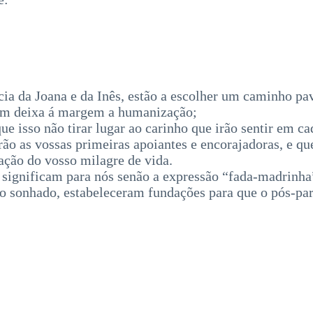
cia da Joana e da Inês, estão a escolher um caminho p
gum deixa á margem a humanização;
 isso não tirar lugar ao carinho que irão sentir em cad
rão as vossas primeiras apoiantes e encorajadoras, e q
ação do vosso milagre de vida.
s significam para nós senão a expressão “fada-madrinha
rto sonhado, estabeleceram fundações para que o pós-p