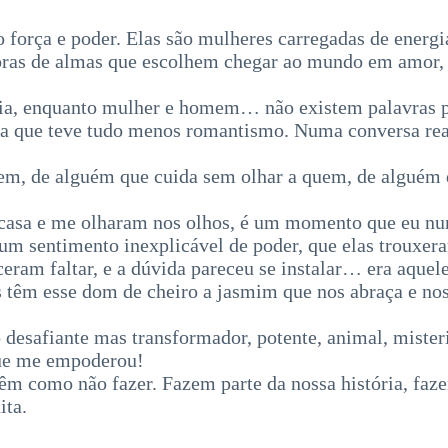
o força e poder. Elas são mulheres carregadas de energi
nadoras de almas que escolhem chegar ao mundo em amo
ia, enquanto mulher e homem… não existem palavras pa
a que teve tudo menos romantismo. Numa conversa real,
m, de alguém que cuida sem olhar a quem, de alguém q
casa e me olharam nos olhos, é um momento que eu nu
um sentimento inexplicável de poder, que elas trouxer
ram faltar, e a dúvida pareceu se instalar… era aquel
ês têm esse dom de cheiro a jasmim que nos abraça e n
to desafiante mas transformador, potente, animal, mis
 que me empoderou!
têm como não fazer. Fazem parte da nossa história, faze
ita.