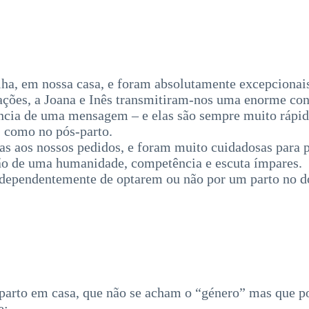
lha, em nossa casa, e foram absolutamente excepcionais
dações, a Joana e Inês transmitiram-nos uma enorme con
stância de uma mensagem – e elas são sempre muito rápi
, como no pós-parto.
tas aos nossos pedidos, e foram muito cuidadosas para 
 são de uma humanidade, competência e escuta ímpares.
ndependentemente de optarem ou não por um parto no d
o parto em casa, que não se acham o “género” mas que p
e: