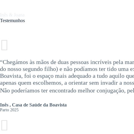
Pular
para
o
Inês & Joana
Home
conteúdo
Testemunhos
“Chegámos às mãos de duas pessoas incríveis pela mara
do nosso segundo filho) e não podíamos ter tido uma e
Boavista, foi o espaço mais adequado a tudo aquilo que
apenas quem escolhemos, a orientar sem invadir a noss
Não poderíamos ter encontrado melhor conjugação, p
Inês , Casa de Saúde da Boavista
Parto 2025