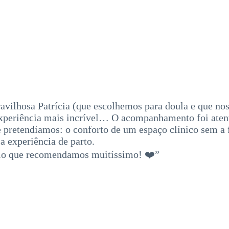
Sobre nós
Serviços
Produtos
Informação útil
vilhosa Patrícia (que escolhemos para doula e que nos 
xperiência mais incrível… O acompanhamento foi atento
 pretendíamos: o conforto de um espaço clínico sem a f
a experiência de parto.
elo que recomendamos muitíssimo! ❤️”