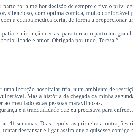
 parto foi a melhor decisão de sempre e tive o privilég
r, silencioso, com optima comida, muito confortável p
 com a equipa médica certa, de forma a proporcionar um
mpatia e a intuição certas, para tornar o parto um gra
ponibilidade e amor. Obrigada por tudo, Teresa.”
r uma indução hospitalar fria, num ambiente de restriçõ
ulnerável. Mas a história da chegada da minha segunda f
r ao meu lado estas pessoas maravilhosas.
gurança e a tranquilidade que eu precisava para enfrent
zir às 41 semanas. Dias depois, as primeiras contrações
 tentar descansar e ligar assim que a quisesse comigo 