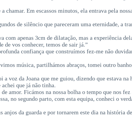
 a chamar. Em escassos minutos, ela entrava pela nossa
ndos de silêncio que pareceram uma eternidade, a tran
tava com apenas 3cm de dilatação, mas a experiência de
e de vos conhecer, temos de sair já.”
de profunda confiança que construímos fez-me não duvi
mos música, partilhámos abraços, tomei outro banho, ch
oi a voz da Joana que me guiou, dizendo que estava na ho
 achei que já não tinha.
 e de amor. Ficámos na nossa bolha o tempo que nos fez 
sa, no segundo parto, com esta equipa, conheci o verdad
s anjos da guarda e por tornarem este dia na história d