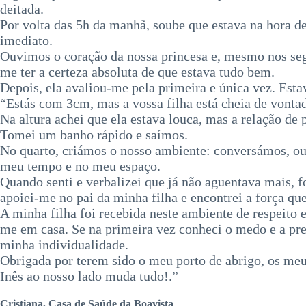
deitada.
Por volta das 5h da manhã, soube que estava na hora de
imediato.
Ouvimos o coração da nossa princesa e, mesmo nos segu
me ter a certeza absoluta de que estava tudo bem.
​Depois, ela avaliou-me pela primeira e única vez. Es
“Estás com 3cm, mas a vossa filha está cheia de vontad
​Na altura achei que ela estava louca, mas a relação 
Tomei um banho rápido e saímos.
No quarto, criámos o nosso ambiente: conversámos, ouvi
meu tempo e no meu espaço.
​Quando senti e verbalizei que já não aguentava mais, f
apoiei-me no pai da minha filha e encontrei a força que
​A minha filha foi recebida neste ambiente de respeito
me em casa. Se na primeira vez conheci o medo e a pres
minha individualidade.
​Obrigada por terem sido o meu porto de abrigo, os meu
Inês ao nosso lado muda tudo!.”
Cristiana, Casa de Saúde da Boavista