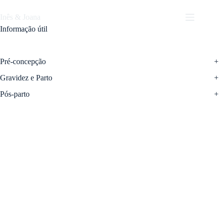
Pular
para
Inês & Joana
o
Informação útil
conteúdo
Pré-concepção
+
Gravidez e Parto
+
Pós-parto
+