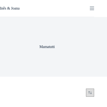
Pular
para
Inês & Joana
o
conteúdo
Mamatutti